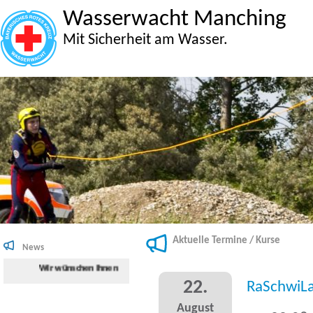
Wasserwacht Manching
Mit Sicherheit am Wasser.
Aktuelle Termine / Kurse
News
Wir wünschen Ihnen viel Spaß beim Surfen auf der Internetseite der Wa
22.
RaSchwiL
August