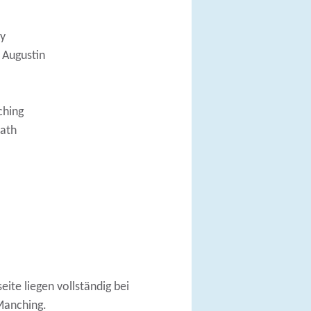
ky
 Augustin
ching
rath
ite liegen vollständig bei
Manching.