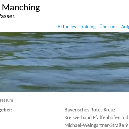
 Manching
asser.
Aktuelles
Training
Über uns
Auf
ressum
geber:
Bayerisches Rotes Kreuz
fen auf der Internetseite der Wasserwacht Manching.
Kreisverband Pfaffenhofen a.d.
Michael-Weingartner-Straße 9