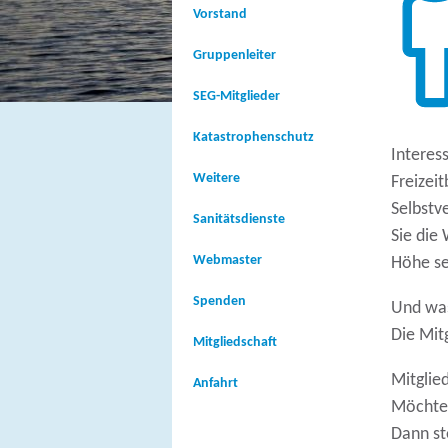
Vorstand
Gruppenleiter
SEG-Mitglieder
Katastrophenschutz
Interes
Weitere
Freizei
Selbstv
Sanitätsdienste
Sie die
Webmaster
Höhe se
Spenden
Und was
Die Mit
Mitgliedschaft
Mitglie
Anfahrt
Möchten
Dann st