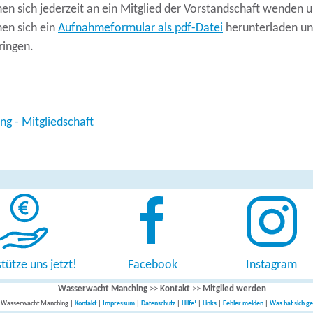
nen sich jederzeit an ein Mitglied der Vorstandschaft wenden
nen sich ein
Aufnahmeformular als pdf-Datei
herunterladen un
ringen.
ng - Mitgliedschaft
tütze uns jetzt!
Facebook
Instagram
Wasserwacht Manching
>>
Kontakt
>>
Mitglied werden
 Wasserwacht Manching |
Kontakt
|
Impressum
|
Datenschutz
|
Hilfe!
|
Links
|
Fehler melden
|
Was hat sich g