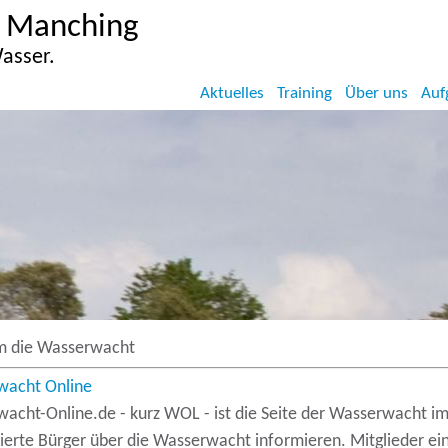
 Manching
asser.
Aktuelles
Training
Über uns
Auf
m die Wasserwacht
rfen auf der Internetseite der Wasserwacht Manching.
wacht Online
acht-Online.de - kurz WOL - ist die Seite der Wasserwacht im 
sierte Bürger über die Wasserwacht informieren. Mitglieder ei