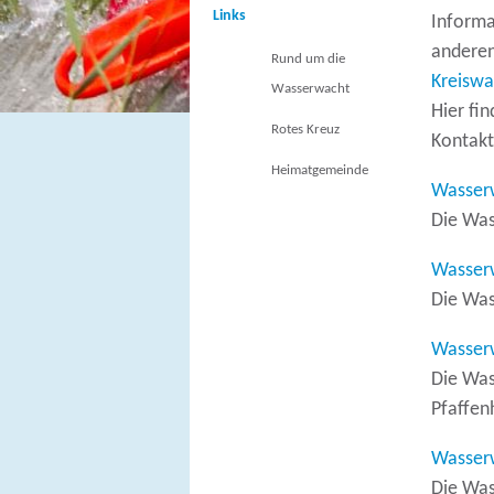
Links
Informa
andere
Rund um die
Kreiswa
Wasserwacht
Hier fi
Rotes Kreuz
Kontakt
Heimatgemeinde
Wasser
Die Was
Wasser
Die Was
Wasserw
Die Was
Pfaffen
Wasser
Die Was