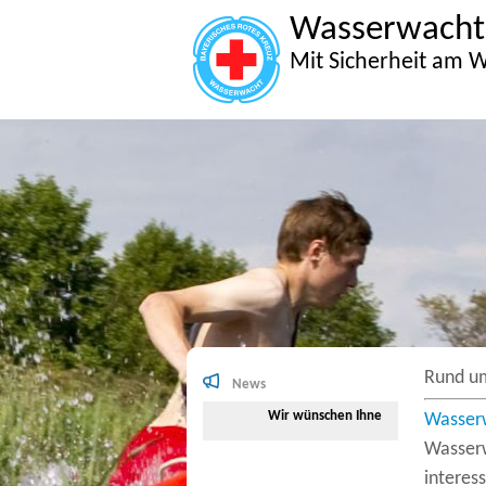
Wasserwacht
Mit Sicherheit am W
Rund u
News
Wir wünschen Ihnen viel Spaß beim Su
Wasser
Wasserw
interes